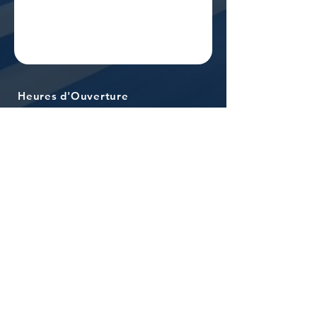
Heures d'Ouverture
Ventes
Lundi - Jeudi: 9h00 - 19h00
Vendredi: 9h00 - 18h00
Samedi: 9h00 - 17h00
Services & Pièces
Lundi - Vendredi: 8h00 - 17h00
Contactez-nous
959 Boulevard Saint-Joseph
Gatineau, QC, J8Z 1W8​
Tel:
(819) 776-0100